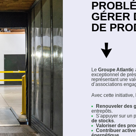
PROBLÉ
GÉRER 
DE PRO
Le
Groupe Atlantic
exceptionnel de prè
représentant une va
d’associations engag
Avec cette initiative
Renouveler des
entrepôts.
S'appuyer sur un 
de stocks
.
Valoriser des pro
Contribuer activem
énergétique
.