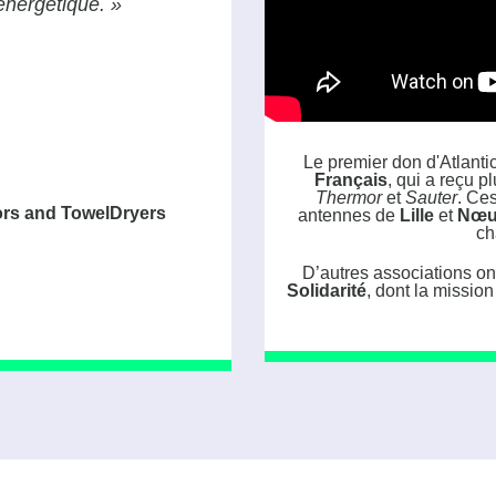
 énergétique. »
Le premier don d'Atlantic
Français
, qui a reçu p
Thermor
et
Sauter
. Ce
ors and TowelDryers
antennes de
Lille
et
Nœu
ch
D’autres associations o
Solidarité
, dont la mission