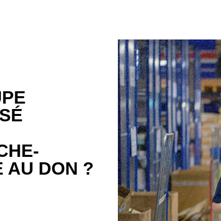
UPE
ISÉ
CHE-
 AU DON ?