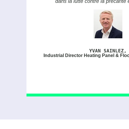
dans la lutte contre la précarité
YVAN SAINLEZ,
Industrial Director Heatin
g P
anel & Flo